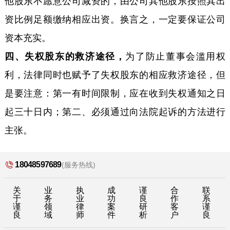
他股东不愿意公司减资的，由公司其他股东按照其出
资比例足额缴纳相应出资。换言之，一定要保证公司
资本充实。
四、失权股东的救济途径，
为了防止董事会滥用权
利，法律同时也赋予了失权股东的相应救济途径，但
是要注意：第一有时间限制，应在收到失权通知之日
起三十日内；第二、必须通过向法院起诉的方法进行
主张。
18048597689
(服务热线)
关
业
执
成
谨
合
联
于
务
业
功
良
作
系
谨
领
律
案
研
客
谨
良
域
师
件
析
户
良